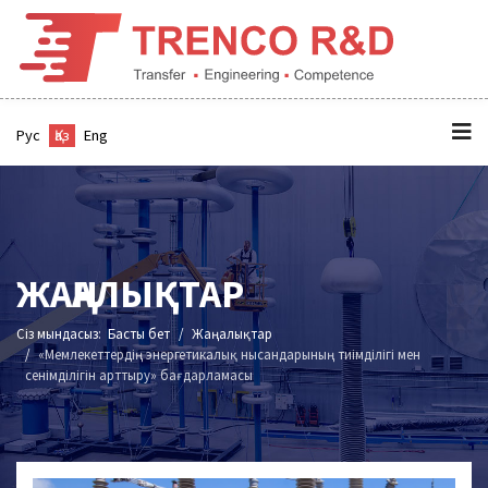
Рус
Қаз
Eng
ЖАҢАЛЫҚТАР
Сіз мындасыз:
Басты бет
Жаңалықтар
«Мемлекеттердің энергетикалық нысандарының тиімділігі мен
сенімділігін арттыру» бағдарламасы