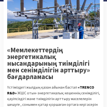
«Мемлекеттердің
энергетикалық
нысандарының тиімділігі
мен сенімділігін арттыру»
бағдарламасы
Үстіміздегі жылдың қазан айынан бастап
«TRENCO
R&D»
ЖШС отын-энергетикалық кешеннің сенімділігі,
қауіпсіздігі және тиімділігін арттыру мәселелерін
шешуге , сонымен қатар қоршаған ортаға кері әсерін