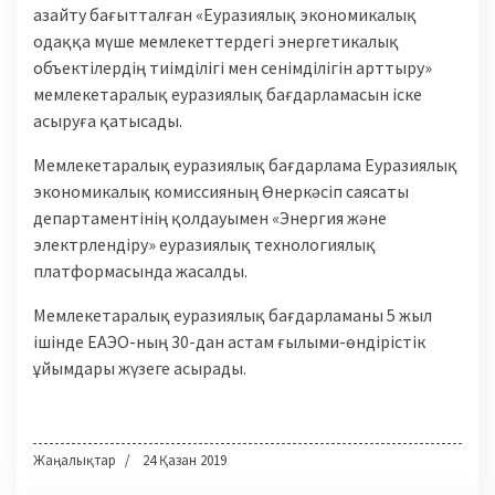
азайту бағытталған «Еуразиялық экономикалық
одаққа мүше мемлекеттердегі энергетикалық
объектілердің тиімділігі мен сенімділігін арттыру»
мемлекетаралық еуразиялық бағдарламасын іске
асыруға қатысады.
Мемлекетаралық еуразиялық бағдарлама Еуразиялық
экономикалық комиссияның Өнеркәсіп саясаты
департаментінің қолдауымен «Энергия және
электрлендіру» еуразиялық технологиялық
платформасында жасалды.
Мемлекетаралық еуразиялық бағдарламаны 5 жыл
ішінде ЕАЭО-ның 30-дан астам ғылыми-өндірістік
ұйымдары жүзеге асырады.
Жаңалықтар
24 Қазан 2019