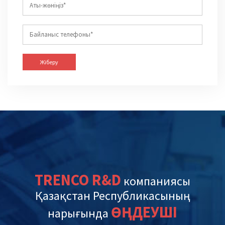
Жіберу
TRENCO R&D
компаниясы
Қазақстан Республикасының
ӨҢДЕУШІ
нарығында