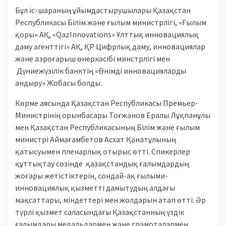
Бұл іс-шараның ұйымдастырушылары Қазақстан
Республикасы Білім және ғылым министрлігі, «Ғылым
қоры» АҚ, «QazInnovations» Ұлттық инновациялық
даму агенттігі» АҚ, ҚР Цифрлық даму, инновациялар
және аэроғарыш өнеркәсібі минстрлігі мен
Дүниежүзілік банктің «Өнімді инновацияларды
андыру» Жобасы болды.
Көрме аясында Қазақстан Республикасы Премьер-
Министрінің орынбасары Тоғжанов Ералы Лұқпанұлы
мен Қазақстан Республикасының Білім және ғылым
министрі Аймағамбетов Асхат Қанатұлының
қатысуымен пленарлық отырыс өтті. Спикерлер
құттықтау сөзінде қазақстандық ғалымдардың
жоғары жетістіктерін, сондай-ақ ғылыми-
инновациялық қызметті дамытудың алдағы
мақсаттары, міндеттері мен жолдарын атап өтті. Әр
түрлі қызмет саласындағы Қазақстанның үздік
ғалымдары медальдармен және грамоталармен