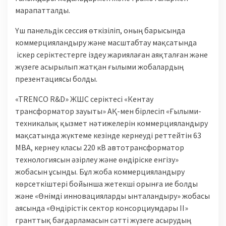
марапатталды.
Үш панельдік сессия өткізіліп, оның барысында
коммерцияландыру және масштабтау мақсатында
іскер серіктестерге іздеу жариялаған аяқталған және
жүзеге асырылып жатқан ғылыми жобалардың
презентациясы болды.
«TRENCO R&D» ЖШС серіктесі «Кентау
трансформатор зауыты» АҚ-мен бірлесіп «Ғылыми-
техникалық қызмет нәтижелерін коммерцияландыру
мақсатында жүктеме кезінде кернеуді реттейтін 63
МВА, кернеу класы 220 кВ автотрансформатор
технологиясын әзірлеу және өндіріске енгізу»
жобасын ұсынды. Бұл жоба коммерцияландыру
көрсеткіштері бойынша жетекші орынға ие болды
және «Өнімді инновацияларды ынталандыру» жобасы
аясында «Өндірістік сектор консорциумдары II»
гранттық бағдарламасын сәтті жүзеге асырудың