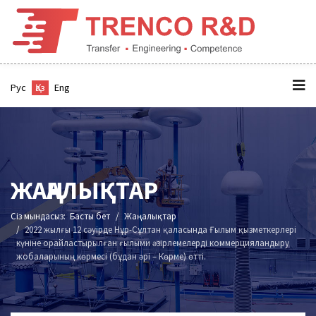
Рус
Қаз
Eng
ЖАҢАЛЫҚТАР
Сіз мындасыз:
Басты бет
Жаңалықтар
2022 жылғы 12 сәуірде Нұр-Сұлтан қаласында Ғылым қызметкерлері
күніне орайластырылған ғылыми әзірлемелерді коммерцияландыру
жобаларының көрмесі (бұдан әрі – Көрме) өтті.