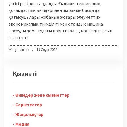
үлгісі ретінде таңдалды. Ғылыми-техникалық
қоғамдастық өкілдері мен шараның басқа да
қатысушылары жобаның жоғары әлеуметтік-
экономикалық тиімділігі мен отандық машина
жасауды дамытудағы практикалық маңыздылығын
атап өтті.
Жаңалықтар
19 Сәуір 2022
Қызметі
Өнімдер және қызметтер
Серіктестер
Жаңалықтар
Медиа