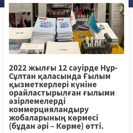
2022 жылғы 12 сәуірде Нұр-
Сұлтан қаласында Ғылым
қызметкерлері күніне
орайластырылған ғылыми
әзірлемелерді
коммерцияландыру
жобаларының көрмесі
(бұдан әрі – Көрме) өтті.